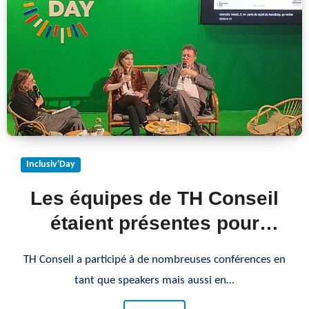
Inclusiv'Day
Les équipes de TH Conseil
étaient présentes pour
l’événement national de
TH Conseil a participé à de nombreuses conférences en
l’inclusion : l’Inclusiv’Day !
tant que speakers mais aussi en…