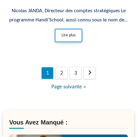
mesure pour l’inclusion
Nicolas JANDA, Directeur des comptes stratégiques Le
dans l’enseignement
programme Handi’School, aussi connu sous le nom de…
supérieur
Lire plus
Navigation
1
2
3
des
Page suivante »
articles
Vous Avez Manqué :