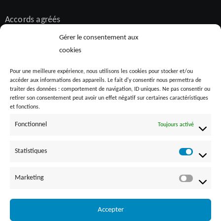
Accords agréés
Alternance
Gérer le consentement aux
Bilan de compétences
cookies
Diversité et inclusion
Pour une meilleure expérience, nous utilisons les cookies pour stocker et/ou
accéder aux informations des appareils. Le fait d'y consentir nous permettra de
Formation
traiter des données : comportement de navigation, ID uniques. Ne pas consentir ou
HandiCorp
retirer son consentement peut avoir un effet négatif sur certaines caractéristiques
et fonctions.
Inclusiv'Day
Fonctionnel
Toujours activé
Maladies chroniques invalidantes
Recrutement
Statistiques
SEEPH
Taxonomie sociale
Marketing
Accepter