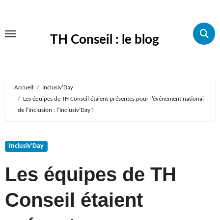
Aller
au
TH Conseil : le blog
contenu
principal
Accueil
Inclusiv'Day
Les équipes de TH Conseil étaient présentes pour l’événement national
de l’inclusion : l’Inclusiv’Day !
Inclusiv'Day
Les équipes de TH
Conseil étaient