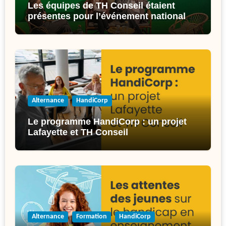
Les équipes de TH Conseil étaient
présentes pour l’événement national
de l’inclusion : l’Inclusiv’Day !
Alternance
HandiCorp
Le programme HandiCorp : un projet
Lafayette et TH Conseil
Alternance
Formation
HandiCorp