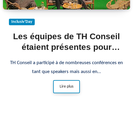
Inclusiv'Day
Les équipes de TH Conseil
étaient présentes pour
l’événement national de
TH Conseil a participé à de nombreuses conférences en
l’inclusion : l’Inclusiv’Day !
tant que speakers mais aussi en…
Lire plus